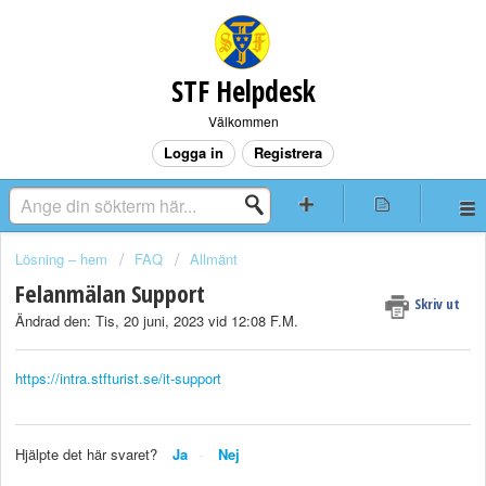
STF Helpdesk
Välkommen
Logga in
Registrera
Lösning – hem
FAQ
Allmänt
Felanmälan Support
Skriv ut
Ändrad den: Tis, 20 juni, 2023 vid 12:08 F.M.
https://intra.stfturist.se/it-support
Hjälpte det här svaret?
Ja
Nej